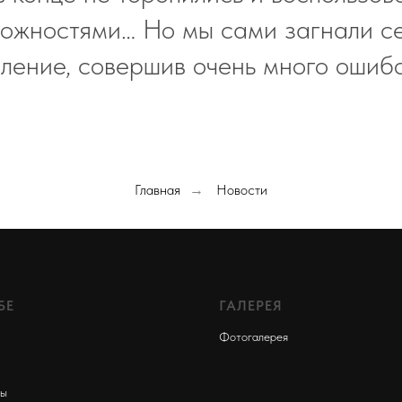
ожностями… Но мы сами загнали с
ление, совершив очень много ошиб
Главная
Новости
→
БЕ
ГАЛЕРЕЯ
Фотогалере
я
ты