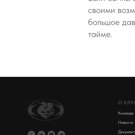
своими возм
большое дав
тайме.
О КЛУ
Команда
Новости
Докумен