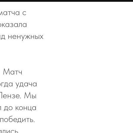
матча с
оказала
яд ненужных
. Матч
огда удача
 Пензе. Мы
л до конца
победить.
ались