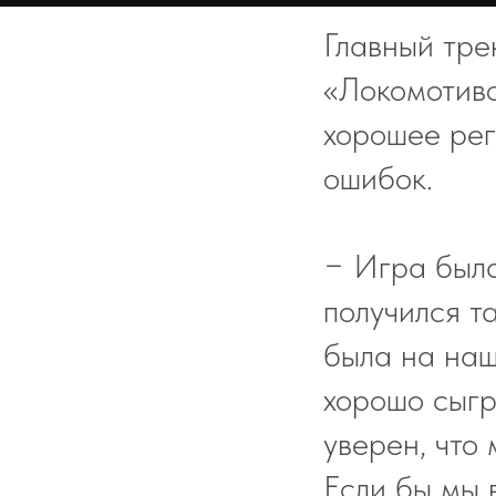
Главный тр
«Локомотиво
хорошее рег
ошибок.
− Игра была
получился т
была на наш
хорошо сыгр
уверен, что
Если бы мы 