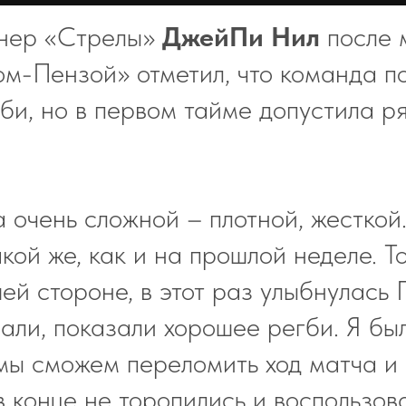
енер «Стрелы»
ДжейПи Нил
после 
м-Пензой» отметил, что команда п
би, но в первом тайме допустила р
 очень сложной – плотной, жесткой
акой же, как и на прошлой неделе. Т
ей стороне, в этот раз улыбнулась
али, показали хорошее регби. Я бы
 мы сможем переломить ход матча и 
в конце не торопились и воспользов