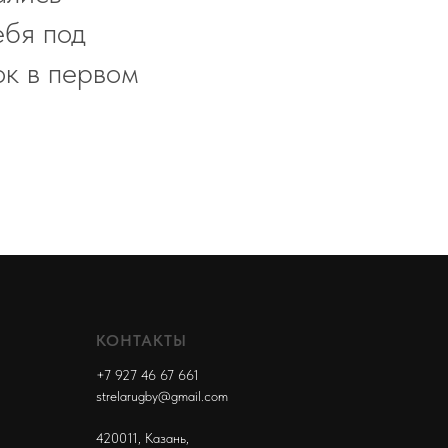
ебя под
ок в первом
КОНТАКТЫ
+7 927 46 67 661
strelarugby@gmail.com
420011, Казань,