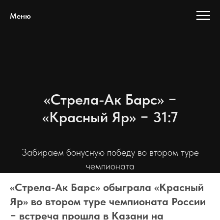
Меню
«Стрела-Ак Барс» −
«Красный Яр» − 31:7
Забираем бонусную победу во втором туре
чемпионата
«Стрела-Ак Барс» обыграла «Красный
Яр» во втором туре чемпионата России
− встреча прошла в Казани на