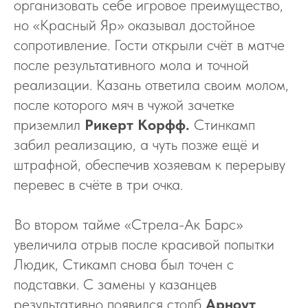
организовать себе игровое преимущество,
но «Красный Яр» оказывал достойное
сопротивление. Гости открыли счёт в матче
после результативного мола и точной
реализации. Казань ответила своим молом,
после которого мяч в чужой зачетке
приземлил
Рикерт Корфф.
Стинкамп
забил реализацию, а чуть позже ещё и
штрафной, обеспечив хозяевам к перерыву
перевес в счёте в три очка.
Во втором тайме «Стрела-Ак Барс»
увеличила отрыв после красивой попытки
Людик, Стикамп снова был точен с
подставки. С замены у казанцев
результативно появился столб
Арноут