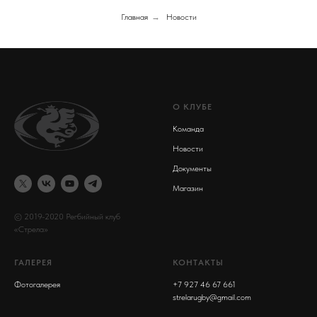
Главная
→
Новости
О КЛУБЕ
Команда
Новости
Документы
Магазин
© 2019-2020 Регбийный клуб
«Стрела»
ГАЛЕРЕЯ
КОНТАКТЫ
Фотогалере
я
+7 927 46 67 661
strelarugby@gmail.com