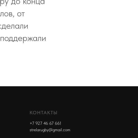
ру до конца
лов, от
сделали
 поддержали
КОНТАКТЫ
+7 927 46 67 661
strelarugby@gmail.com