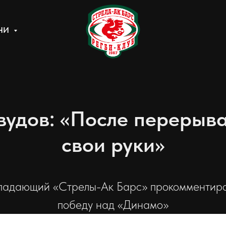
ЧИ
удов: «После перерыва 
свои руки»
адающий «Стрелы-Ак Барс» прокомментир
победу над «Динамо»