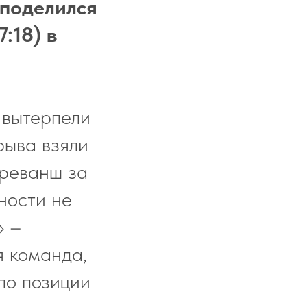
 поделился
:18) в
 вытерпели
рыва взяли
 реванш за
ности не
» –
я команда,
по позиции