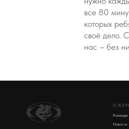
нужно кажды
все 80 мину
которых реб
своё дело. 
нас – без н
О КЛУ
Команда
Новости