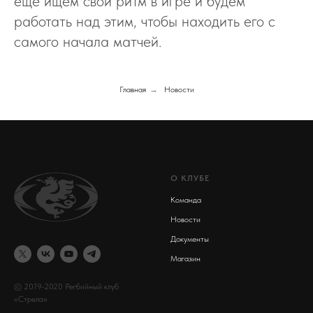
ещё ищем свой ритм в игре и будем
работать над этим, чтобы находить его с
самого начала матчей.
Главная
→
Новости
О КЛУБЕ
Команда
Новости
Документы
Магазин
© 2019-2020 Регбийный клуб
«Стрела»