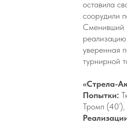
оставила св
соорудили п
Сменивший 
реализацию 
уверенная п
турнирной т
«Стрела-Ак
Попытки:
Тк
Тромп (40’),
Реализаци