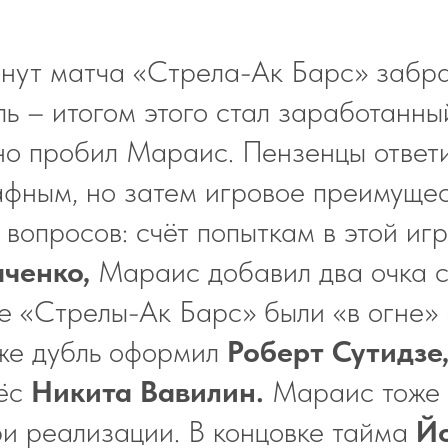
нут матча «Стрела-Ак Барс» забра
ль – итогом этого стал заработанн
но пробил Мараис. Пензенцы ответ
фным, но затем игровое преимуще
 вопросов: счёт попыткам в этой иг
аченко,
Мараис добавил два очка с
«Стрелы-Ак Барс» были «в огне» 
зже дубль оформил
Роберт Сутидзе
нёс
Никита Вавилин.
Мараис тоже 
ри реализации. В концовке тайма
Й