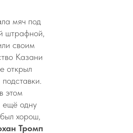
ла мяч под
ый штрафной,
или своим
ство Казани
ре открыл
 подставки.
в этом
,
ещё одну
был хорош,
охан Тромп