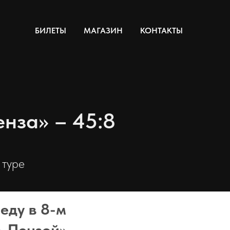
БИЛЕТЫ
МАГАЗИН
КОНТАКТЫ
нза» – 45:8
 туре
еду в 8-м
м-Пензой» –