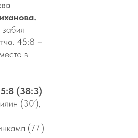
ева
иханова.
 забил
тча. 45:8 –
место в
5:8 (38:3)
илин (30’),
тинкамп (77’)