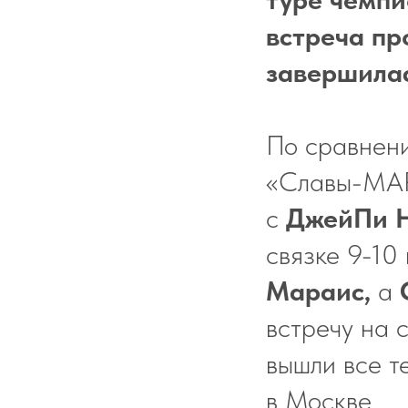
встреча пр
завершилас
По сравнен
«Славы-МАР
с
ДжейПи 
связке 9-10
Мараис,
а
встречу на 
вышли все т
в Москве.