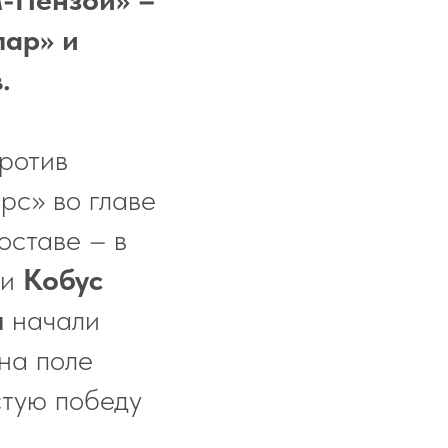
пар» и
.
ротив
с» во главе
оставе – в
и
Кобус
п
начали
на поле
стую победу