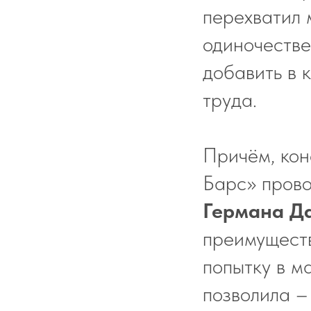
перехватил 
одиночестве
добавить в 
труда.
Причём, кон
Барс» прово
Германа Д
преимуществ
попытку в м
позволила –