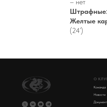
– нет
Штрафные
Желтые ка
(24’)
О КЛУ
Команда
Новости
Докумен