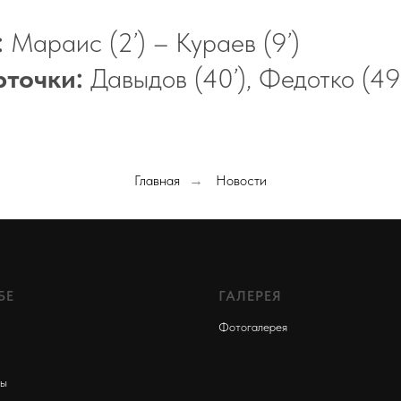
:
Мараис (2’) – Кураев (9’)
рточки:
Давыдов (40’), Федотко (49
Главная
Новости
→
БЕ
ГАЛЕРЕЯ
Фотогалере
я
ты