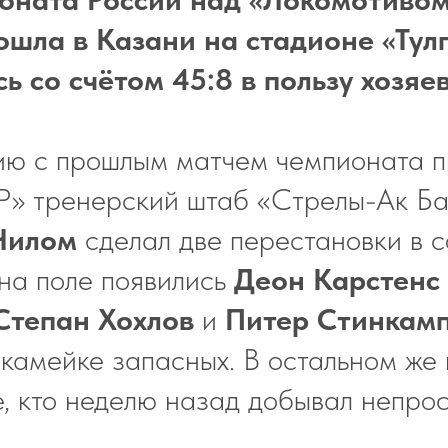
ошла в Казани на стадионе «Тул
ь со счётом 45:8 в пользу хозяев
ию с прошлым матчем чемпионата п
» тренерский штаб «Стрелы-Ак Бар
Нилом
сделал две перестановки в с
 на поле появились
Деон Карстенс
Степан Хохлов
и
Питер Стинкам
скамейке запасных. В остальном же 
е, кто неделю назад добывал непро