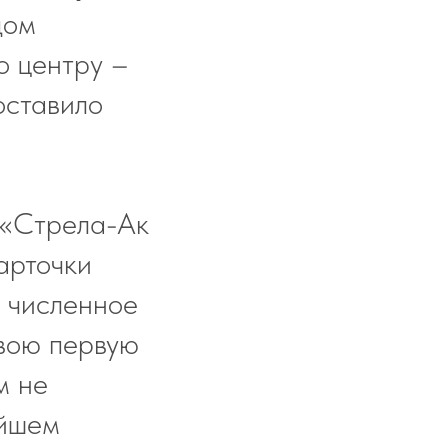
дом
о центру –
оставило
 «Стрела-Ак
арточки
 численное
вою первую
м не
ейшем