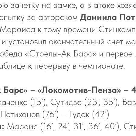
ою зачетку на замке, а в атаке хозя
опытку за авторском
Даниила Пот
Мараиса к тому времени Стинкамп
и установил окончательный счет ма
обеда «Стрелы-Ак Барс» и первое 
аблице к перерыву в чемпионате.
 Барс» – «Локомотив-Пенза» – 4
аченко (15’), Сутидзе (23’, 35’), Вав
 Потиханов (76’) – Гудок (42’)
и:
Мараис (16’, 24’, 31’, 36’, 40’), С