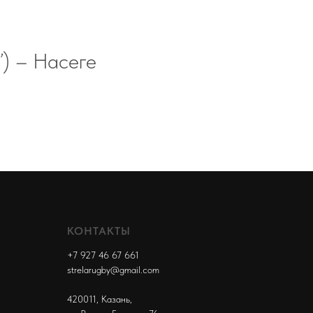
’) – Насеге
КОНТАКТЫ
+7 927 46 67 661
strelarugby@gmail.com
420011, Казань,