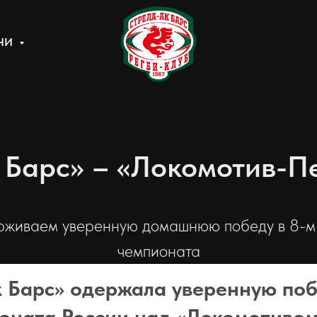
ЧИ
 Барс» – «Локомотив-Пе
живаем уверенную домашнюю победу в 8-м
чемпионата
 Барс» одержала уверенную поб
оната России над «Локомотиво