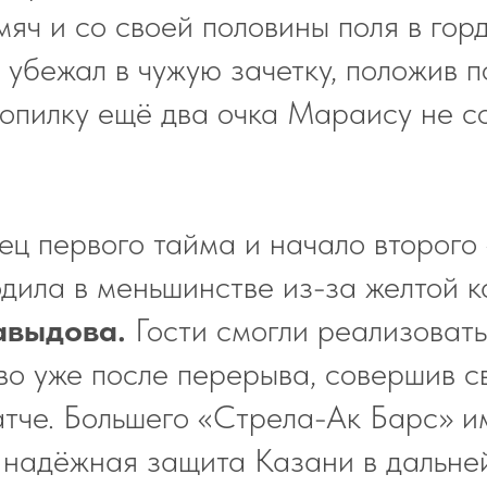
мяч и со своей половины поля в гор
 убежал в чужую зачетку, положив п
копилку ещё два очка Мараису не с
ец первого тайма и начало второго
дила в меньшинстве из-за желтой к
авыдова.
Гости смогли реализовать
о уже после перерыва, совершив с
атче. Большего «Стрела-Ак Барс» и
 надёжная защита Казани в дальн