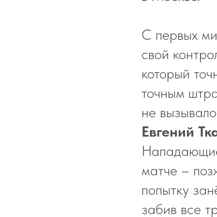
С первых ми
свой контро
который точ
точным штра
не вызывало
Евгений Тк
Нападающие 
матче – по
попытку за
забив все т