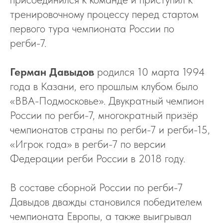
тренировочному процессу перед стартом
первого тура чемпионата России по
регби-7.
Герман Давыдов
родился 10 марта 1994
года в Казани, его прошлым клубом было
«ВВА-Подмосковье». Двукратный чемпион
России по регби-7, многократный призёр
чемпионатов страны по регби-7 и регби-15,
«Игрок года» в регби-7 по версии
Федерации регби России в 2018 году.
В составе сборной России по регби-7
Давыдов дважды становился победителем
чемпионата Европы, а также выигрывал