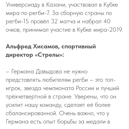
Универсиаду в Казани, участвовал в Кубке
мира по регби-7. За сборную страны по
регби-15 провёл 32 матча и набрал 40
очков, принимал участие в Кубке мира-2019.
Альфред Хисамов, спортивный
директор «Стрелы»:
– Германа Давыдова не нужно
представлять любителям регби – это топ-
игрок, звезда чемпионата России и лучший
трёхчетвертной в стране. Уверены, что он
усилит нашу команду, сделает её более
сбалансированной. Очень важно, что у
Германа есть опыт борьбы за медали в