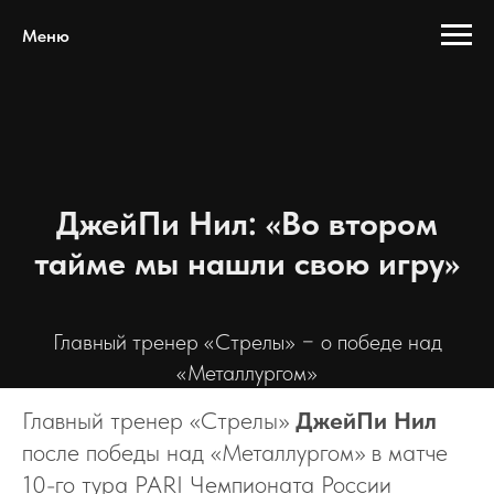
Меню
ДжейПи Нил: «Во втором
тайме мы нашли свою игру»
Главный тренер «Стрелы» − о победе над
«Металлургом»
Главный тренер «Стрелы»
ДжейПи Нил
после победы над «Металлургом» в матче
10-го тура PARI Чемпионата России