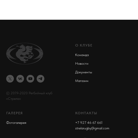
О КЛУБЕ
Команда
Новости
Документы
Магазин
© 2019-2020 Регбийный клуб
«Стрела»
ГАЛЕРЕЯ
КОНТАКТЫ
Фотогалере
я
+7 927 46 67 661
strelarugby@gmail.com